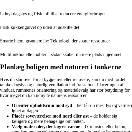
Udnyt dagslys og frisk luft til at reducere energiforbruget
Frisk køkkengulvet op uden at udskifte det
Smarte hjem, grønnere liv: Teknologi, der sparer ressourcer
Multifunktionelle møbler – sådan skaber du mere plads i hjemmet
Planlæg boligen med naturen i tankerne
Hvis du står over for at bygge nyt eller renovere, kan du med fordel
tænke dagslys og naturlig ventilation ind fra starten. Placeringen af
vinduer, rummenes orientering og materialevalg har stor betydning for,
hvor meget du kan udnytte naturens ressourcer.
Orientér opholdsrum mod syd
– her får du mest lys og varme i
løbet af dagen.
Placér soveværelser mod nord eller øst
– de holder sig
køligere og mere behagelige om natten.
Vælg materialer, der lagrer varme
– fx mursten eller beton,
som kan optage solvarme om dagen og afgive den langsomt om