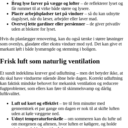
Brug lyse farver på vægge og lofter
– de reflekterer lyset og
får rummet til at virke både større og lysere.
Placér arbejdspladser tæt på vinduer
– så du kan udnytte
dagslyset, når du læser, arbejder eller laver mad.
Overvej lette gardiner eller persienner
– de giver privatliv
uden at blokere for lyset.
Hvis du planlægger renovering, kan du også tænke i større løsninger
som ovenlys, glasdøre eller ekstra vinduer mod syd. Det kan give et
markant løft i både lysmængde og stemning i boligen.
Frisk luft som naturlig ventilation
Et sundt indeklima kræver god udluftning – men det betyder ikke, at
du skal have vinduerne stående åbne hele dagen. Korrekt udluftning
kan faktisk mindske behovet for mekanisk ventilation og reducere
fugtproblemer, som ellers kan føre til skimmelsvamp og dårlig
luftkvalitet.
Luft ud kort og effektivt
– tre til fem minutter med
gennemtræk et par gange om dagen er nok til at skifte luften
uden at køle væggene ned.
Udnyt temperaturforskelle
– om sommeren kan du lufte ud
om morgenen og aftenen, hvor luften er køligere, og holde