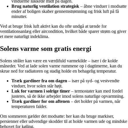
vinduerne lukkede midt på dagen.
Brug naturlig ventilation strategisk
– åbne vinduer i modsatte
ender af boligen skaber gennemstrømning og frisk luft på få
minutter.
Ved at bruge frisk luft aktivt kan du ofte undgå at tænde for
ventilationsanlæg eller aircondition, hvilket både sparer strøm og giver
et mere naturligt indeklima.
Solens varme som gratis energi
Solens stråler kan være en værdifuld varmekilde – især i de kolde
måneder. Ved at lade solen varme rummene op i dagtimerne, kan du
skrue ned for radiatoren og stadig holde en behagelig temperatur.
Træk gardiner fra om dagen
– især på syd- og vestvendte
vinduer, hvor solen står højt.
Luk for varmen i solrige timer
– termostater kan med fordel
justeres, så de ikke arbejder imod solens naturlige opvarmning.
Træk gardiner for om aftenen
– det holder på varmen, når
temperaturen falder.
Om sommeren gælder det modsatte: her kan du bruge markiser,
persienner eller udvendige skodder til at holde varmen ude og mindske
behovet for køling.