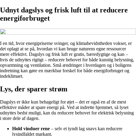
Udnyt dagslys og frisk luft til at reducere
energiforbruget
I en tid, hvor energipriserne svinger, og klimabevidstheden vokser, er
det oplagt at se på, hvordan vi kan bruge naturens egne ressourcer
mere effektivt. Dagslys og frisk luft er gratis, bæredygtige og kan –
hvis de udnyttes rigtigt – reducere behovet for både kunstig belysning,
opvarmning og ventilation. Små ændringer i hverdagen og i boligens
indretning kan gøre en mærkbar forskel for både energiforbruget og
indeklimaet.
Lys, der sparer strøm
Dagslys er ikke kun behageligt for øjet – det er også en af de mest
effektive måder at spare energi på. Ved at indrette hjemmet, så lyset
udnyttes bedst muligt, kan du reducere behovet for elektrisk belysning
i store dele af dagen.
Hold vinduer rene
– selv et tyndt lag snavs kan reducere
lysindfaldet markant.