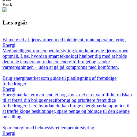
Bork
Læs også:
Få mere ud af fjernvarmen med intelligent rumtemperaturstyring
Energi
Med intelligent rumtemperaturstyring kan du udnytte fjernvarmen
optimalt. Læs, hvordan smart teknologi hjælper dig med at holde
den rette temperatur, reducere energiforbruget og sænke
varmeregningen – uden at gå på kompromis med komforten.
Brug energimærket som guide til planlægning af fremtidige
forbedringer
Energi
Energimærket er mere end et bogstav – det er et værdifuldt redskab
til at forstå din boligs energiforbrug og prioritere fremtidige
forbedringer. Lær, hvordan du kan bruge energimærkerapporten til
at træffe kloge beslutninger, spare penge og bidrage til den grønne
omstilling.
Spar energi med behovsstyret temperaturstyring
Energi