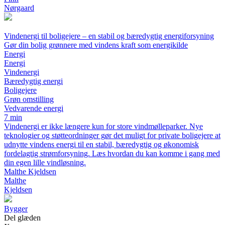
Nørgaard
Vindenergi til boligejere – en stabil og bæredygtig energiforsyning
Gør din bolig grønnere med vindens kraft som energikilde
Energi
Energi
Vindenergi
Bæredygtig energi
Boligejere
Grøn omstilling
Vedvarende energi
7 min
Vindenergi er ikke længere kun for store vindmølleparker. Nye
teknologier og støtteordninger gør det muligt for private boligejere at
udnytte vindens energi til en stabil, bæredygtig og økonomisk
fordelagtig strømforsyning. Læs hvordan du kan komme i gang med
din egen lille vindløsning.
Malthe Kjeldsen
Malthe
Kjeldsen
Bygger
Del glæden