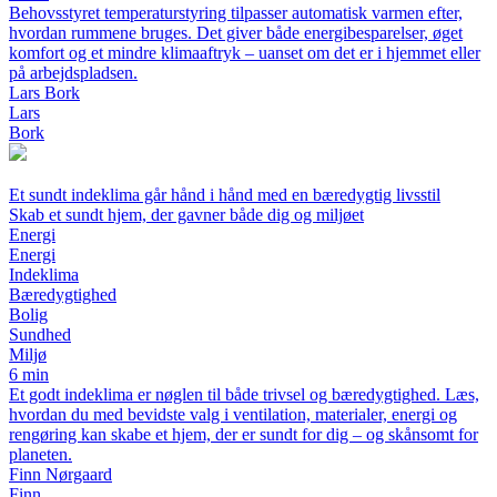
Behovsstyret temperaturstyring tilpasser automatisk varmen efter,
hvordan rummene bruges. Det giver både energibesparelser, øget
komfort og et mindre klimaaftryk – uanset om det er i hjemmet eller
på arbejdspladsen.
Lars Bork
Lars
Bork
Et sundt indeklima går hånd i hånd med en bæredygtig livsstil
Skab et sundt hjem, der gavner både dig og miljøet
Energi
Energi
Indeklima
Bæredygtighed
Bolig
Sundhed
Miljø
6 min
Et godt indeklima er nøglen til både trivsel og bæredygtighed. Læs,
hvordan du med bevidste valg i ventilation, materialer, energi og
rengøring kan skabe et hjem, der er sundt for dig – og skånsomt for
planeten.
Finn Nørgaard
Finn