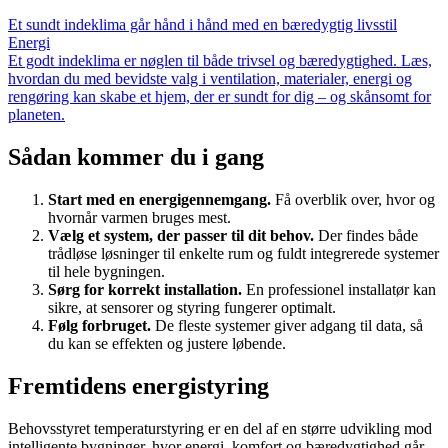
Et sundt indeklima går hånd i hånd med en bæredygtig livsstil
Energi
Et godt indeklima er nøglen til både trivsel og bæredygtighed. Læs,
hvordan du med bevidste valg i ventilation, materialer, energi og
rengøring kan skabe et hjem, der er sundt for dig – og skånsomt for
planeten.
Sådan kommer du i gang
Start med en energigennemgang.
Få overblik over, hvor og
hvornår varmen bruges mest.
Vælg et system, der passer til dit behov.
Der findes både
trådløse løsninger til enkelte rum og fuldt integrerede systemer
til hele bygningen.
Sørg for korrekt installation.
En professionel installatør kan
sikre, at sensorer og styring fungerer optimalt.
Følg forbruget.
De fleste systemer giver adgang til data, så
du kan se effekten og justere løbende.
Fremtidens energistyring
Behovsstyret temperaturstyring er en del af en større udvikling mod
intelligente bygninger, hvor energi, komfort og bæredygtighed går