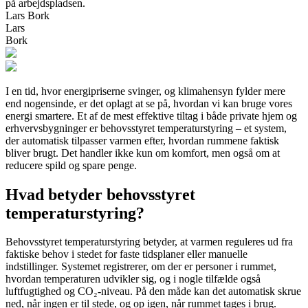
på arbejdspladsen.
Lars Bork
Lars
Bork
I en tid, hvor energipriserne svinger, og klimahensyn fylder mere
end nogensinde, er det oplagt at se på, hvordan vi kan bruge vores
energi smartere. Et af de mest effektive tiltag i både private hjem og
erhvervsbygninger er behovsstyret temperaturstyring – et system,
der automatisk tilpasser varmen efter, hvordan rummene faktisk
bliver brugt. Det handler ikke kun om komfort, men også om at
reducere spild og spare penge.
Hvad betyder behovsstyret
temperaturstyring?
Behovsstyret temperaturstyring betyder, at varmen reguleres ud fra
faktiske behov i stedet for faste tidsplaner eller manuelle
indstillinger. Systemet registrerer, om der er personer i rummet,
hvordan temperaturen udvikler sig, og i nogle tilfælde også
luftfugtighed og CO₂-niveau. På den måde kan det automatisk skrue
ned, når ingen er til stede, og op igen, når rummet tages i brug.