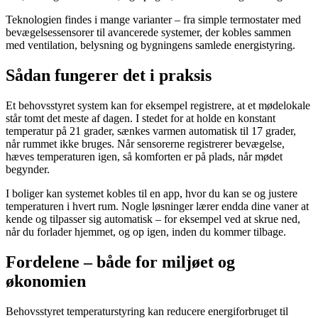
Teknologien findes i mange varianter – fra simple termostater med
bevægelsessensorer til avancerede systemer, der kobles sammen
med ventilation, belysning og bygningens samlede energistyring.
Sådan fungerer det i praksis
Et behovsstyret system kan for eksempel registrere, at et mødelokale
står tomt det meste af dagen. I stedet for at holde en konstant
temperatur på 21 grader, sænkes varmen automatisk til 17 grader,
når rummet ikke bruges. Når sensorerne registrerer bevægelse,
hæves temperaturen igen, så komforten er på plads, når mødet
begynder.
I boliger kan systemet kobles til en app, hvor du kan se og justere
temperaturen i hvert rum. Nogle løsninger lærer endda dine vaner at
kende og tilpasser sig automatisk – for eksempel ved at skrue ned,
når du forlader hjemmet, og op igen, inden du kommer tilbage.
Fordelene – både for miljøet og
økonomien
Behovsstyret temperaturstyring kan reducere energiforbruget til