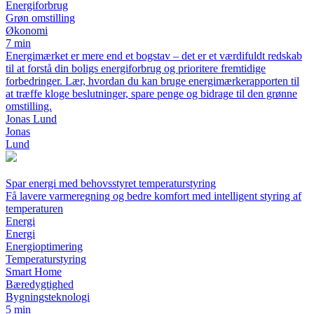
Energiforbrug
Grøn omstilling
Økonomi
7 min
Energimærket er mere end et bogstav – det er et værdifuldt redskab
til at forstå din boligs energiforbrug og prioritere fremtidige
forbedringer. Lær, hvordan du kan bruge energimærkerapporten til
at træffe kloge beslutninger, spare penge og bidrage til den grønne
omstilling.
Jonas Lund
Jonas
Lund
Spar energi med behovsstyret temperaturstyring
Få lavere varmeregning og bedre komfort med intelligent styring af
temperaturen
Energi
Energi
Energioptimering
Temperaturstyring
Smart Home
Bæredygtighed
Bygningsteknologi
5 min