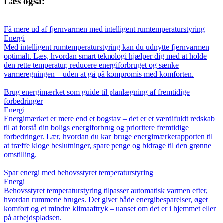
Læs også:
Få mere ud af fjernvarmen med intelligent rumtemperaturstyring
Energi
Med intelligent rumtemperaturstyring kan du udnytte fjernvarmen
optimalt. Læs, hvordan smart teknologi hjælper dig med at holde
den rette temperatur, reducere energiforbruget og sænke
varmeregningen – uden at gå på kompromis med komforten.
Brug energimærket som guide til planlægning af fremtidige
forbedringer
Energi
Energimærket er mere end et bogstav – det er et værdifuldt redskab
til at forstå din boligs energiforbrug og prioritere fremtidige
forbedringer. Lær, hvordan du kan bruge energimærkerapporten til
at træffe kloge beslutninger, spare penge og bidrage til den grønne
omstilling.
Spar energi med behovsstyret temperaturstyring
Energi
Behovsstyret temperaturstyring tilpasser automatisk varmen efter,
hvordan rummene bruges. Det giver både energibesparelser, øget
komfort og et mindre klimaaftryk – uanset om det er i hjemmet eller
på arbejdspladsen.