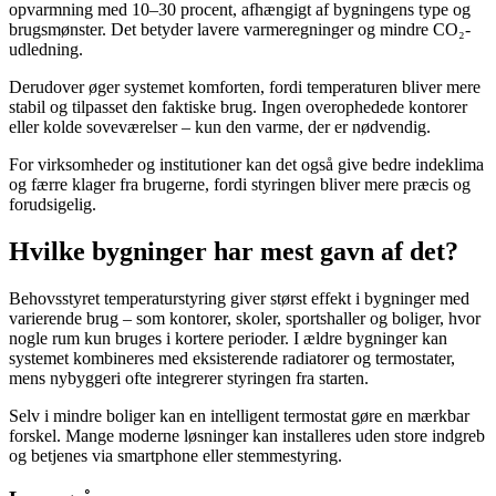
opvarmning med 10–30 procent, afhængigt af bygningens type og
brugsmønster. Det betyder lavere varmeregninger og mindre CO₂-
udledning.
Derudover øger systemet komforten, fordi temperaturen bliver mere
stabil og tilpasset den faktiske brug. Ingen overophedede kontorer
eller kolde soveværelser – kun den varme, der er nødvendig.
For virksomheder og institutioner kan det også give bedre indeklima
og færre klager fra brugerne, fordi styringen bliver mere præcis og
forudsigelig.
Hvilke bygninger har mest gavn af det?
Behovsstyret temperaturstyring giver størst effekt i bygninger med
varierende brug – som kontorer, skoler, sportshaller og boliger, hvor
nogle rum kun bruges i kortere perioder. I ældre bygninger kan
systemet kombineres med eksisterende radiatorer og termostater,
mens nybyggeri ofte integrerer styringen fra starten.
Selv i mindre boliger kan en intelligent termostat gøre en mærkbar
forskel. Mange moderne løsninger kan installeres uden store indgreb
og betjenes via smartphone eller stemmestyring.