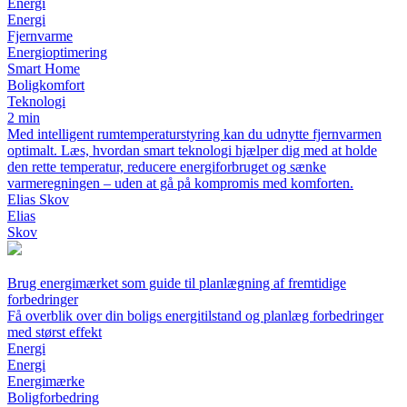
Energi
Energi
Fjernvarme
Energioptimering
Smart Home
Boligkomfort
Teknologi
2 min
Med intelligent rumtemperaturstyring kan du udnytte fjernvarmen
optimalt. Læs, hvordan smart teknologi hjælper dig med at holde
den rette temperatur, reducere energiforbruget og sænke
varmeregningen – uden at gå på kompromis med komforten.
Elias Skov
Elias
Skov
Brug energimærket som guide til planlægning af fremtidige
forbedringer
Få overblik over din boligs energitilstand og planlæg forbedringer
med størst effekt
Energi
Energi
Energimærke
Boligforbedring