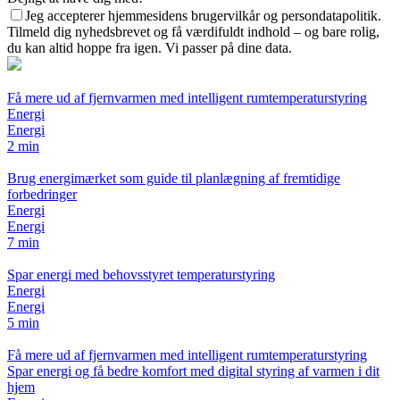
Jeg accepterer hjemmesidens brugervilkår og persondatapolitik.
Tilmeld dig nyhedsbrevet og få værdifuldt indhold – og bare rolig,
du kan altid hoppe fra igen. Vi passer på dine data.
Få mere ud af fjernvarmen med intelligent rumtemperaturstyring
Energi
Energi
2 min
Brug energimærket som guide til planlægning af fremtidige
forbedringer
Energi
Energi
7 min
Spar energi med behovsstyret temperaturstyring
Energi
Energi
5 min
Få mere ud af fjernvarmen med intelligent rumtemperaturstyring
Spar energi og få bedre komfort med digital styring af varmen i dit
hjem