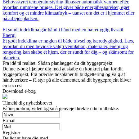
Behovsstyret temperaturstyring tilpasser automatisk varmen efter,
hvordan rummene bruges. Det giver både energibesparelser, øget
komfort og et mindre klimaaftryk – uanset om det er i hjemmet eller
på arbejdspladsen.
Et sundt indeklima går hånd i hånd med en bæredygtig livsstil
Energi
Et godt indeklima er nøglen til både trivsel og bæredygtighed. Læs,
hvordan du med bevidste valg i ventilation, materialer, energi og
rengøring kan skabe et hjem, der er sundt for dig – og skånsomt for
planeten.
Fra idé til realitet: Sådan planlægger du dit byggeprojekt
Denne e-bog hjælper dig med at skabe en konkret plan for dit
byggeprojekt. Fra præcise tidsplaner til budgettering og valg af
håndværkere – få styr på alle elementer, så dit byggeprojekt bliver
en succes.
Download e-bog
Tilmeld dig nyhedsbrevet
Få inspiration, viden og små genveje direkte i din indbakke.
E-mail
Registrer
Dejligt at have dig med!