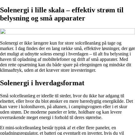
Solenergi i lille skala – effektiv strøm til
belysning og små apparater
Solenergi er ikke længere kun for store solcelleanlæg på tage og
marker. I dag findes der en lang række små, effektive løsninger, der gør
det muligt at udnytte solens energi i hverdagen – til alt fra belysning i
haven til opladning af mobiltelefoner og drift af små apparater. Med
den rette opsætning kan du både spare på elregningen og mindske dit
klimaaftryk, uden at det kræver store investeringer.
Solenergi i hverdagsformat
Små solcelleanlæg er ideelle til steder, hvor du ikke har adgang til
elnettet, eller hvor du blot ønsker en mere bæredygtig energikilde. Det
kan være i kolonihaven, på altanen, i campingvognen eller i et skur
uden strøm. De moderne paneler er lette, holdbare og kan levere
overraskende meget energi i forhold til deres størrelse.
Et mini-solcelleanlæg består typisk af et eller flere paneler, en
opladningsregulator, et batteri og eventuelt en inverter, hvis du vil