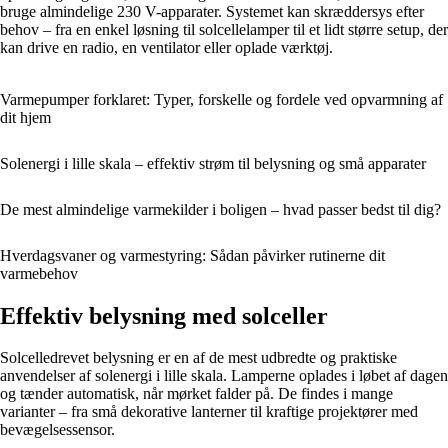
bruge almindelige 230 V-apparater. Systemet kan skræddersys efter
behov – fra en enkel løsning til solcellelamper til et lidt større setup, der
kan drive en radio, en ventilator eller oplade værktøj.
Varmepumper forklaret: Typer, forskelle og fordele ved opvarmning af
dit hjem
Solenergi i lille skala – effektiv strøm til belysning og små apparater
De mest almindelige varmekilder i boligen – hvad passer bedst til dig?
Hverdagsvaner og varmestyring: Sådan påvirker rutinerne dit
varmebehov
Effektiv belysning med solceller
Solcelledrevet belysning er en af de mest udbredte og praktiske
anvendelser af solenergi i lille skala. Lamperne oplades i løbet af dagen
og tænder automatisk, når mørket falder på. De findes i mange
varianter – fra små dekorative lanterner til kraftige projektører med
bevægelsessensor.