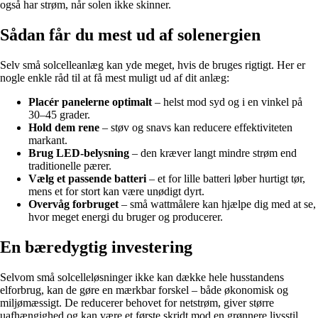
også har strøm, når solen ikke skinner.
Sådan får du mest ud af solenergien
Selv små solcelleanlæg kan yde meget, hvis de bruges rigtigt. Her er
nogle enkle råd til at få mest muligt ud af dit anlæg:
Placér panelerne optimalt
– helst mod syd og i en vinkel på
30–45 grader.
Hold dem rene
– støv og snavs kan reducere effektiviteten
markant.
Brug LED-belysning
– den kræver langt mindre strøm end
traditionelle pærer.
Vælg et passende batteri
– et for lille batteri løber hurtigt tør,
mens et for stort kan være unødigt dyrt.
Overvåg forbruget
– små wattmålere kan hjælpe dig med at se,
hvor meget energi du bruger og producerer.
En bæredygtig investering
Selvom små solcelleløsninger ikke kan dække hele husstandens
elforbrug, kan de gøre en mærkbar forskel – både økonomisk og
miljømæssigt. De reducerer behovet for netstrøm, giver større
uafhængighed og kan være et første skridt mod en grønnere livsstil.