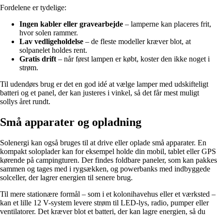
Fordelene er tydelige:
Ingen kabler eller gravearbejde
– lamperne kan placeres frit,
hvor solen rammer.
Lav vedligeholdelse
– de fleste modeller kræver blot, at
solpanelet holdes rent.
Gratis drift
– når først lampen er købt, koster den ikke noget i
strøm.
Til udendørs brug er det en god idé at vælge lamper med udskifteligt
batteri og et panel, der kan justeres i vinkel, så det får mest muligt
sollys året rundt.
Små apparater og opladning
Solenergi kan også bruges til at drive eller oplade små apparater. En
kompakt soloplader kan for eksempel holde din mobil, tablet eller GPS
kørende på campingturen. Der findes foldbare paneler, som kan pakkes
sammen og tages med i rygsækken, og powerbanks med indbyggede
solceller, der lagrer energien til senere brug.
Til mere stationære formål – som i et kolonihavehus eller et værksted –
kan et lille 12 V-system levere strøm til LED-lys, radio, pumper eller
ventilatorer. Det kræver blot et batteri, der kan lagre energien, så du