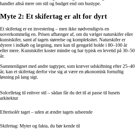
handler altså mere om stil og budget end om hustype.
Myte 2: Et skifertag er alt for dyrt
Et skifertag er en investering – men ikke nødvendigvis en
uoverkommelig en. Prisen afhænger af, om du vælger naturskifer eller
kunstskifer, samt af tagets størrelse og kompleksitet. Naturskifer er
dyrere i indkøb og lægning, men kan til gengæld holde i 80–100 år
eller mere. Kunstskifer koster mindre og har typisk en levetid på 30–50
år.
Sammenlignet med andre tagtyper, som kræver udskiftning efter 25–40
år, kan et skifertag derfor vise sig at være en økonomisk fornuftig
løsning på lang sigt.
Solcelletag til enhver stil – sådan får du det til at passe til husets
arkitektur
Efterisolér taget – uden at ændre tagets udseende
Skifertag: Myter og fakta, du bør kende til