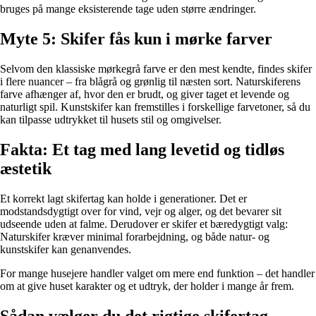
bruges på mange eksisterende tage uden større ændringer.
Myte 5: Skifer fås kun i mørke farver
Selvom den klassiske mørkegrå farve er den mest kendte, findes skifer
i flere nuancer – fra blågrå og grønlig til næsten sort. Naturskiferens
farve afhænger af, hvor den er brudt, og giver taget et levende og
naturligt spil. Kunstskifer kan fremstilles i forskellige farvetoner, så du
kan tilpasse udtrykket til husets stil og omgivelser.
Fakta: Et tag med lang levetid og tidløs
æstetik
Et korrekt lagt skifertag kan holde i generationer. Det er
modstandsdygtigt over for vind, vejr og alger, og det bevarer sit
udseende uden at falme. Derudover er skifer et bæredygtigt valg:
Naturskifer kræver minimal forarbejdning, og både natur- og
kunstskifer kan genanvendes.
For mange husejere handler valget om mere end funktion – det handler
om at give huset karakter og et udtryk, der holder i mange år frem.
Sådan vælger du det rigtige skifertag