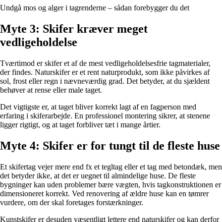
Undgå mos og alger i tagrenderne – sådan forebygger du det
Myte 3: Skifer kræver meget
vedligeholdelse
Tværtimod er skifer et af de mest vedligeholdelsesfrie tagmaterialer,
der findes. Naturskifer er et rent naturprodukt, som ikke påvirkes af
sol, frost eller regn i nævneværdig grad. Det betyder, at du sjældent
behøver at rense eller male taget.
Det vigtigste er, at taget bliver korrekt lagt af en fagperson med
erfaring i skiferarbejde. En professionel montering sikrer, at stenene
ligger rigtigt, og at taget forbliver tæt i mange årtier.
Myte 4: Skifer er for tungt til de fleste huse
Et skifertag vejer mere end fx et tegltag eller et tag med betondæk, men
det betyder ikke, at det er uegnet til almindelige huse. De fleste
bygninger kan uden problemer bære vægten, hvis tagkonstruktionen er
dimensioneret korrekt. Ved renovering af ældre huse kan en tømrer
vurdere, om der skal foretages forstærkninger.
Kunstskifer er desuden væsentligt lettere end naturskifer og kan derfor