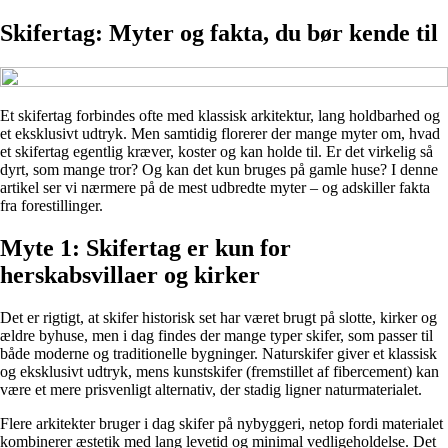
Skifertag: Myter og fakta, du bør kende til
Et skifertag forbindes ofte med klassisk arkitektur, lang holdbarhed og
et eksklusivt udtryk. Men samtidig florerer der mange myter om, hvad
et skifertag egentlig kræver, koster og kan holde til. Er det virkelig så
dyrt, som mange tror? Og kan det kun bruges på gamle huse? I denne
artikel ser vi nærmere på de mest udbredte myter – og adskiller fakta
fra forestillinger.
Myte 1: Skifertag er kun for
herskabsvillaer og kirker
Det er rigtigt, at skifer historisk set har været brugt på slotte, kirker og
ældre byhuse, men i dag findes der mange typer skifer, som passer til
både moderne og traditionelle bygninger. Naturskifer giver et klassisk
og eksklusivt udtryk, mens kunstskifer (fremstillet af fibercement) kan
være et mere prisvenligt alternativ, der stadig ligner naturmaterialet.
Flere arkitekter bruger i dag skifer på nybyggeri, netop fordi materialet
kombinerer æstetik med lang levetid og minimal vedligeholdelse. Det