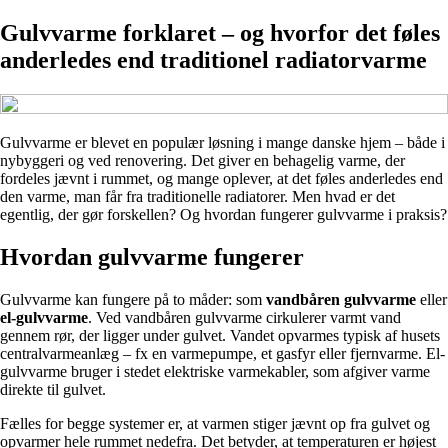
Gulvvarme forklaret – og hvorfor det føles
anderledes end traditionel radiatorvarme
Gulvvarme er blevet en populær løsning i mange danske hjem – både i
nybyggeri og ved renovering. Det giver en behagelig varme, der
fordeles jævnt i rummet, og mange oplever, at det føles anderledes end
den varme, man får fra traditionelle radiatorer. Men hvad er det
egentlig, der gør forskellen? Og hvordan fungerer gulvvarme i praksis?
Hvordan gulvvarme fungerer
Gulvvarme kan fungere på to måder: som
vandbåren gulvvarme
eller
el-gulvvarme
. Ved vandbåren gulvvarme cirkulerer varmt vand
gennem rør, der ligger under gulvet. Vandet opvarmes typisk af husets
centralvarmeanlæg – fx en varmepumpe, et gasfyr eller fjernvarme. El-
gulvvarme bruger i stedet elektriske varmekabler, som afgiver varme
direkte til gulvet.
Fælles for begge systemer er, at varmen stiger jævnt op fra gulvet og
opvarmer hele rummet nedefra. Det betyder, at temperaturen er højest