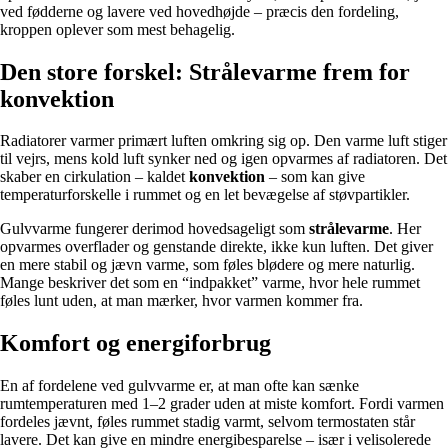
ved fødderne og lavere ved hovedhøjde – præcis den fordeling,
kroppen oplever som mest behagelig.
Den store forskel: Strålevarme frem for
konvektion
Radiatorer varmer primært luften omkring sig op. Den varme luft stiger
til vejrs, mens kold luft synker ned og igen opvarmes af radiatoren. Det
skaber en cirkulation – kaldet
konvektion
– som kan give
temperaturforskelle i rummet og en let bevægelse af støvpartikler.
Gulvvarme fungerer derimod hovedsageligt som
strålevarme
. Her
opvarmes overflader og genstande direkte, ikke kun luften. Det giver
en mere stabil og jævn varme, som føles blødere og mere naturlig.
Mange beskriver det som en “indpakket” varme, hvor hele rummet
føles lunt uden, at man mærker, hvor varmen kommer fra.
Komfort og energiforbrug
En af fordelene ved gulvvarme er, at man ofte kan sænke
rumtemperaturen med 1–2 grader uden at miste komfort. Fordi varmen
fordeles jævnt, føles rummet stadig varmt, selvom termostaten står
lavere. Det kan give en mindre energibesparelse – især i velisolerede