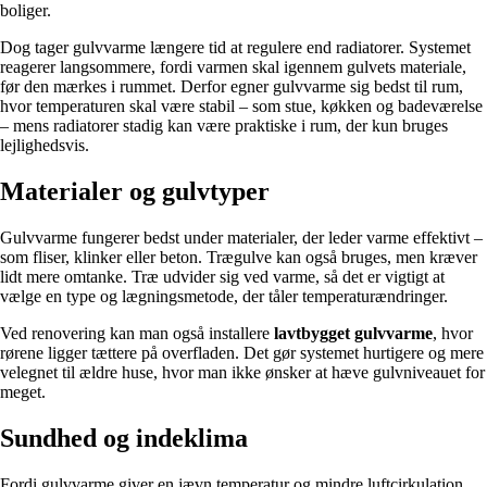
boliger.
Dog tager gulvvarme længere tid at regulere end radiatorer. Systemet
reagerer langsommere, fordi varmen skal igennem gulvets materiale,
før den mærkes i rummet. Derfor egner gulvvarme sig bedst til rum,
hvor temperaturen skal være stabil – som stue, køkken og badeværelse
– mens radiatorer stadig kan være praktiske i rum, der kun bruges
lejlighedsvis.
Materialer og gulvtyper
Gulvvarme fungerer bedst under materialer, der leder varme effektivt –
som fliser, klinker eller beton. Trægulve kan også bruges, men kræver
lidt mere omtanke. Træ udvider sig ved varme, så det er vigtigt at
vælge en type og lægningsmetode, der tåler temperaturændringer.
Ved renovering kan man også installere
lavtbygget gulvvarme
, hvor
rørene ligger tættere på overfladen. Det gør systemet hurtigere og mere
velegnet til ældre huse, hvor man ikke ønsker at hæve gulvniveauet for
meget.
Sundhed og indeklima
Fordi gulvvarme giver en jævn temperatur og mindre luftcirkulation,