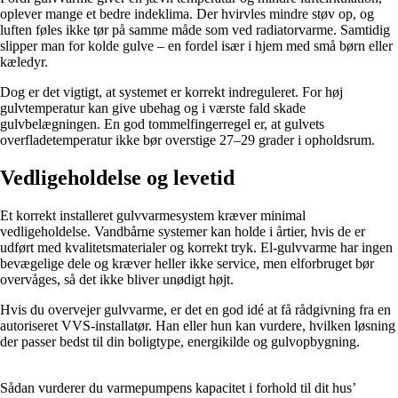
oplever mange et bedre indeklima. Der hvirvles mindre støv op, og
luften føles ikke tør på samme måde som ved radiatorvarme. Samtidig
slipper man for kolde gulve – en fordel især i hjem med små børn eller
kæledyr.
Dog er det vigtigt, at systemet er korrekt indreguleret. For høj
gulvtemperatur kan give ubehag og i værste fald skade
gulvbelægningen. En god tommelfingerregel er, at gulvets
overfladetemperatur ikke bør overstige 27–29 grader i opholdsrum.
Vedligeholdelse og levetid
Et korrekt installeret gulvvarmesystem kræver minimal
vedligeholdelse. Vandbårne systemer kan holde i årtier, hvis de er
udført med kvalitetsmaterialer og korrekt tryk. El-gulvvarme har ingen
bevægelige dele og kræver heller ikke service, men elforbruget bør
overvåges, så det ikke bliver unødigt højt.
Hvis du overvejer gulvvarme, er det en god idé at få rådgivning fra en
autoriseret VVS-installatør. Han eller hun kan vurdere, hvilken løsning
der passer bedst til din boligtype, energikilde og gulvopbygning.
Sådan vurderer du varmepumpens kapacitet i forhold til dit hus’