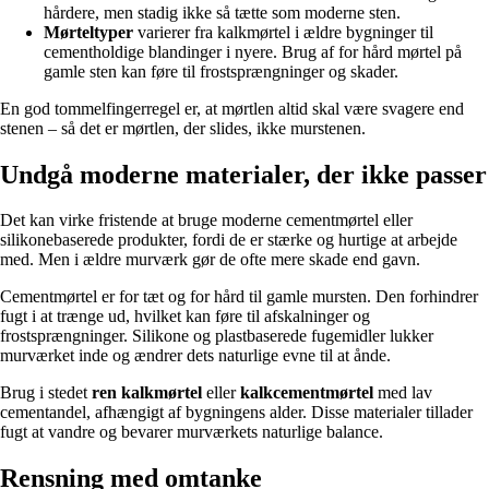
hårdere, men stadig ikke så tætte som moderne sten.
Mørteltyper
varierer fra kalkmørtel i ældre bygninger til
cementholdige blandinger i nyere. Brug af for hård mørtel på
gamle sten kan føre til frostsprængninger og skader.
En god tommelfingerregel er, at mørtlen altid skal være svagere end
stenen – så det er mørtlen, der slides, ikke murstenen.
Undgå moderne materialer, der ikke passer
Det kan virke fristende at bruge moderne cementmørtel eller
silikonebaserede produkter, fordi de er stærke og hurtige at arbejde
med. Men i ældre murværk gør de ofte mere skade end gavn.
Cementmørtel er for tæt og for hård til gamle mursten. Den forhindrer
fugt i at trænge ud, hvilket kan føre til afskalninger og
frostsprængninger. Silikone og plastbaserede fugemidler lukker
murværket inde og ændrer dets naturlige evne til at ånde.
Brug i stedet
ren kalkmørtel
eller
kalkcementmørtel
med lav
cementandel, afhængigt af bygningens alder. Disse materialer tillader
fugt at vandre og bevarer murværkets naturlige balance.
Rensning med omtanke