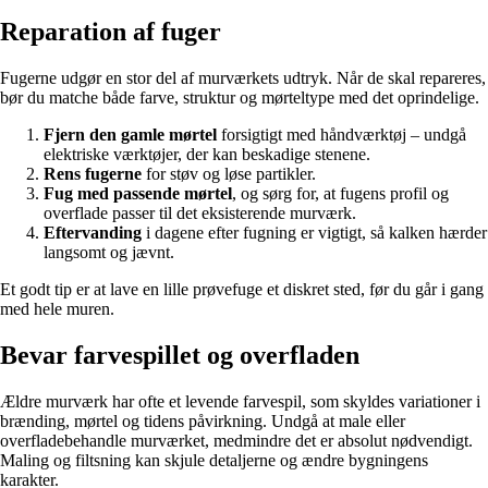
Reparation af fuger
Fugerne udgør en stor del af murværkets udtryk. Når de skal repareres,
bør du matche både farve, struktur og mørteltype med det oprindelige.
Fjern den gamle mørtel
forsigtigt med håndværktøj – undgå
elektriske værktøjer, der kan beskadige stenene.
Rens fugerne
for støv og løse partikler.
Fug med passende mørtel
, og sørg for, at fugens profil og
overflade passer til det eksisterende murværk.
Eftervanding
i dagene efter fugning er vigtigt, så kalken hærder
langsomt og jævnt.
Et godt tip er at lave en lille prøvefuge et diskret sted, før du går i gang
med hele muren.
Bevar farvespillet og overfladen
Ældre murværk har ofte et levende farvespil, som skyldes variationer i
brænding, mørtel og tidens påvirkning. Undgå at male eller
overfladebehandle murværket, medmindre det er absolut nødvendigt.
Maling og filtsning kan skjule detaljerne og ændre bygningens
karakter.