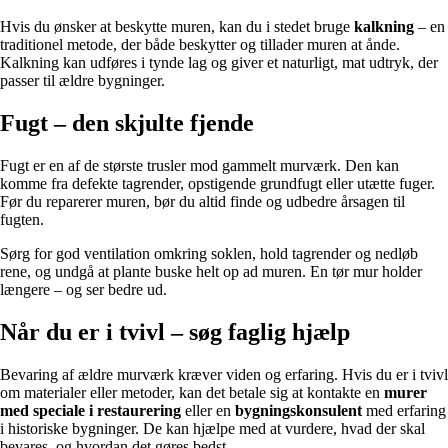
Hvis du ønsker at beskytte muren, kan du i stedet bruge
kalkning
– en
traditionel metode, der både beskytter og tillader muren at ånde.
Kalkning kan udføres i tynde lag og giver et naturligt, mat udtryk, der
passer til ældre bygninger.
Fugt – den skjulte fjende
Fugt er en af de største trusler mod gammelt murværk. Den kan
komme fra defekte tagrender, opstigende grundfugt eller utætte fuger.
Før du reparerer muren, bør du altid finde og udbedre årsagen til
fugten.
Sørg for god ventilation omkring soklen, hold tagrender og nedløb
rene, og undgå at plante buske helt op ad muren. En tør mur holder
længere – og ser bedre ud.
Når du er i tvivl – søg faglig hjælp
Bevaring af ældre murværk kræver viden og erfaring. Hvis du er i tvivl
om materialer eller metoder, kan det betale sig at kontakte en
murer
med speciale i restaurering
eller en
bygningskonsulent
med erfaring
i historiske bygninger. De kan hjælpe med at vurdere, hvad der skal
bevares, og hvordan det gøres bedst.