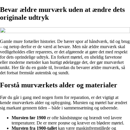
Bevar ældre murværk uden at ændre dets
originale udtryk
Gamle mure fortæller historier. De bærer spor af håndværk, tid og brug
– og netop derfor er de værd at bevare. Men når ældre murværk skal
vedligeholdes eller repareres, er det afgørende at gøre det med respekt
for dets oprindelige udtryk. En forkert mørtel, en uheldig farvetone
eller moderne metoder kan hurtigt ødelægge det, der gør murværket
unikt. Her får du en guide til, hvordan du bevarer ældre murværk, så
det fortsat fremstår autentisk og sundt.
Forstå murværkets alder og materialer
Før du går i gang med nogen form for reparation, er det vigtigt at
kende murværkets alder og opbygning. Mursten og mørtel har ændret
sig markant gennem tiden – både i sammensætning og udseende.
Mursten før 1900
er ofte håndstrøgne og brændt ved lavere
temperaturer. De er mere porøse og kræver en blødere mørtel.
Mursten fra 1900-tallet
kan være maskinfremstillede og