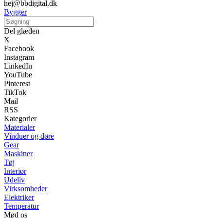
hej@bbdigital.dk
Bygger
Del glæden
X
Facebook
Instagram
LinkedIn
YouTube
Pinterest
TikTok
Mail
RSS
Kategorier
Materialer
Vinduer og døre
Gear
Maskiner
Tøj
Interiør
Udeliv
Virksomheder
Elektriker
Temperatur
Mød os