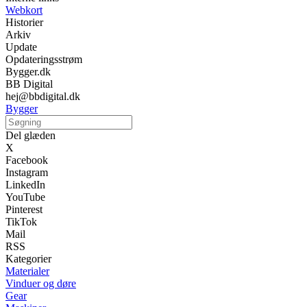
Webkort
Historier
Arkiv
Update
Opdateringsstrøm
Bygger.dk
BB Digital
hej@bbdigital.dk
Bygger
Del glæden
X
Facebook
Instagram
LinkedIn
YouTube
Pinterest
TikTok
Mail
RSS
Kategorier
Materialer
Vinduer og døre
Gear