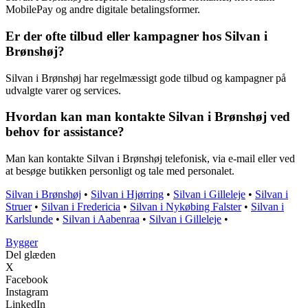
MobilePay og andre digitale betalingsformer.
Er der ofte tilbud eller kampagner hos Silvan i
Brønshøj?
Silvan i Brønshøj har regelmæssigt gode tilbud og kampagner på
udvalgte varer og services.
Hvordan kan man kontakte Silvan i Brønshøj ved
behov for assistance?
Man kan kontakte Silvan i Brønshøj telefonisk, via e-mail eller ved
at besøge butikken personligt og tale med personalet.
Silvan i Brønshøj
•
Silvan i Hjørring
•
Silvan i Gilleleje
•
Silvan i
Struer
•
Silvan i Fredericia
•
Silvan i Nykøbing Falster
•
Silvan i
Karlslunde
•
Silvan i Aabenraa
•
Silvan i Gilleleje
•
Bygger
Del glæden
X
Facebook
Instagram
LinkedIn