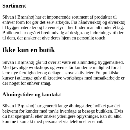
Sortiment
Silvan i Brønshøj har et imponerende sortiment af produkter til
enhver form for gør-det-selv-arbejde. Fra håndværktøj og elværktøj
til byggematerialer og haveudstyr – her finder man alt under ét tag.
Butikken har også et bredt udvalg af design- og indretningsartikler
til dem, der ønsker at give deres hjem en personlig touch.
Ikke kun en butik
Silvan i Brønshøj går ud over at være en almindelig byggemarked.
Med jævnlige workshops og events får kunderne mulighed for at
lære nye færdigheder og deltage i sjove aktiviteter. Fra praktiske
kurser i at lægge gulv til kreative workshops med mosaikarbejde er
der noget for enhver smag.
Åbningstider og kontakt
Silvan i Brønshøj har generelt lange åbningstider, hvilket gør det
bekvemt for kunder med travle hverdage at besøge butikken. Hvis
du har spørgsmål eller ønsker yderligere oplysninger, kan du altid
komme i kontakt med personalet via telefon eller email.