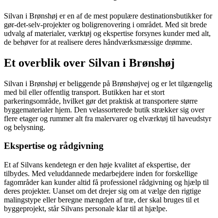
Silvan i Brønshøj er en af de mest populære destinationsbutikker for
gør-det-selv-projekter og boligrenovering i området. Med sit brede
udvalg af materialer, værktøj og ekspertise forsynes kunder med alt,
de behøver for at realisere deres håndværksmæssige drømme.
Et overblik over Silvan i Brønshøj
Silvan i Brønshøj er beliggende på Brønshøjvej og er let tilgængelig
med bil eller offentlig transport. Butikken har et stort
parkeringsområde, hvilket gør det praktisk at transportere større
byggematerialer hjem. Den velassorterede butik strækker sig over
flere etager og rummer alt fra malervarer og elværktøj til haveudstyr
og belysning.
Ekspertise og rådgivning
Et af Silvans kendetegn er den høje kvalitet af ekspertise, der
tilbydes. Med veluddannede medarbejdere inden for forskellige
fagområder kan kunder altid få professionel rådgivning og hjælp til
deres projekter. Uanset om det drejer sig om at vælge den rigtige
malingstype eller beregne mængden af træ, der skal bruges til et
byggeprojekt, står Silvans personale klar til at hjælpe.