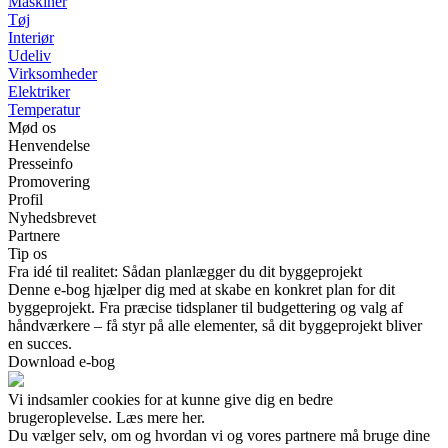
Maskiner
Tøj
Interiør
Udeliv
Virksomheder
Elektriker
Temperatur
Mød os
Henvendelse
Presseinfo
Promovering
Profil
Nyhedsbrevet
Partnere
Tip os
Fra idé til realitet: Sådan planlægger du dit byggeprojekt
Denne e-bog hjælper dig med at skabe en konkret plan for dit
byggeprojekt. Fra præcise tidsplaner til budgettering og valg af
håndværkere – få styr på alle elementer, så dit byggeprojekt bliver
en succes.
Download e-bog
Vi indsamler cookies for at kunne give dig en bedre
brugeroplevelse. Læs mere her.
Du vælger selv, om og hvordan vi og vores partnere må bruge dine